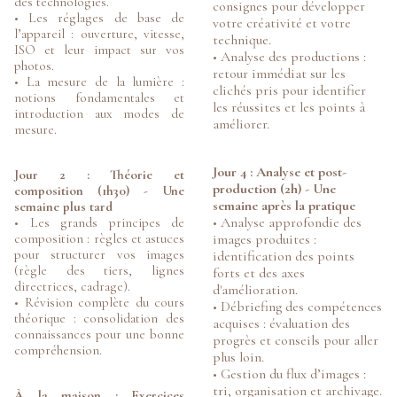
des technologies.
consignes pour développer
• Les réglages de base de
votre créativité et votre
l’appareil : ouverture, vitesse,
technique.
ISO et leur impact sur vos
• Analyse des productions :
photos.
retour immédiat sur les
• La mesure de la lumière :
clichés pris pour identifier
notions fondamentales et
les réussites et les points à
introduction aux modes de
améliorer.
mesure.
Jour 4 : Analyse et post-
Jour 2 : Théorie et
production (2h) - Une
composition (1h30) - Une
semaine après la pratique
semaine plus tard
• Analyse approfondie des
• Les grands principes de
composition : règles et astuces
images produites :
pour structurer vos images
identification des points
(règle des tiers, lignes
forts et des axes
directrices, cadrage).
d'amélioration.
• Révision complète du cours
• Débriefing des compétences
théorique : consolidation des
acquises : évaluation des
connaissances pour une bonne
progrès et conseils pour aller
compréhension.
plus loin.
• Gestion du flux d’images :
tri, organisation et archivage.
À la maison : Exercices