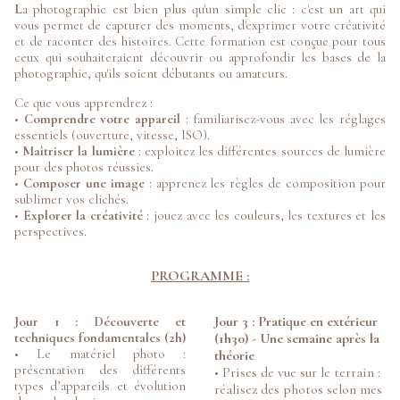
L
a photographie est bien plus qu'un simple clic : c'est un art qui
vous permet de capturer des moments, d'exprimer votre créativité
et de raconter des histoires. Cette formation est conçue pour tous
ceux qui souhaiteraient découvrir ou approfondir les bases de la
photographie, qu'ils soient débutants ou amateurs.
Ce que vous apprendrez :
•
Comprendre votre appareil
: familiarisez-vous avec les réglages
essentiels (ouverture, vitesse, ISO).
•
Maîtriser la lumière
: exploitez les différentes sources de lumière
pour des photos réussies.
•
Composer une image
: apprenez les règles de composition pour
sublimer vos clichés.
•
Explorer la créativité
: jouez avec les couleurs, les textures et les
perspectives.
PROGRAMME :
Jour 3 : Pratique en extérieur
Jour 1 : Découverte et
techniques fondamentales (2h)
(1h30) - Une semaine après la
• Le matériel photo :
théorie
présentation des différents
• Prises de vue sur le terrain :
types d’appareils et évolution
réalisez des photos selon mes