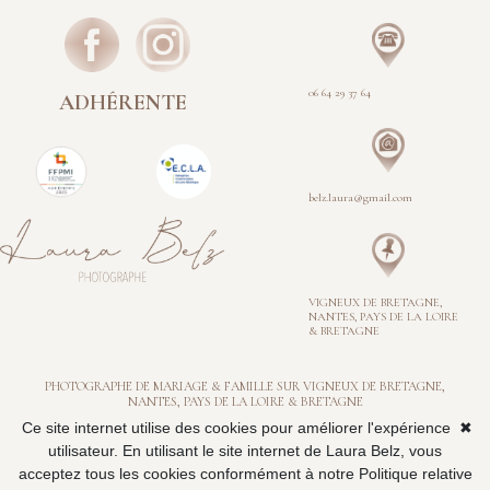
06 64 29
37
64
ADHÉRENTE
belz.laura@gmail.com
VIGNEUX DE BRETAGNE,
NANTES, PAYS DE LA LOIRE
& BRETAGNE
PHOTOGRAPHE DE MARIAGE & FAMILLE SUR VIGNEUX DE BRETAGNE,
NANTES, PAYS DE LA LOIRE & BRETAGNE
Ce site internet utilise des cookies pour améliorer l'expérience
✖
utilisateur. En utilisant le site internet de Laura Belz, vous
www.laurabelz.com © Tous droits réservés
- 2026. Photographe de mariage, famille, portrait et
photographe d'événements sur Vigneux de Bretagne, Nantes, le Pays de la Loire (44), Vannes mais aussi
acceptez tous les cookies conformément à notre Politique relative
la Bretagne (22, 29, 35, 56)
Tel : 06 64 29 37 64 - SIRET : 82256891100041 -
Mentions légales / Conditions générales de vente -
RGPD